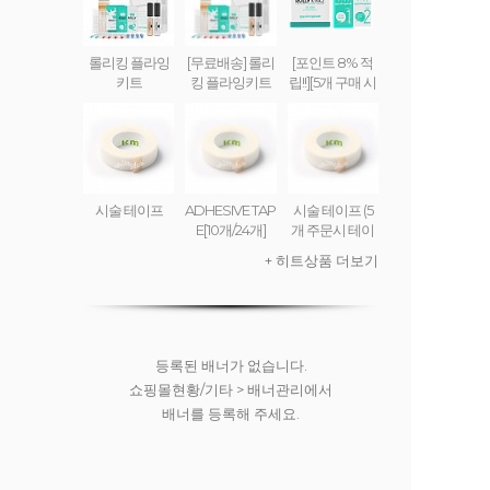
롤리킹 플라잉
[무료배송] 롤리
[포인트 8% 적
키트
킹 플라잉키트
립!!][5개 구매 시
무료배송] 롤리
킹 플라잉 크림
(set) ROLLY KI
NG FLYING CR
EAM
시술 테이프
ADHESIVE TAP
시술 테이프 (5
E[10개/24개]
개 주문시 테이
프디스펜서 무
+ 히트상품 더보기
료)
등록된 배너가 없습니다.
쇼핑몰현황/기타 > 배너관리에서
배너를 등록해 주세요.