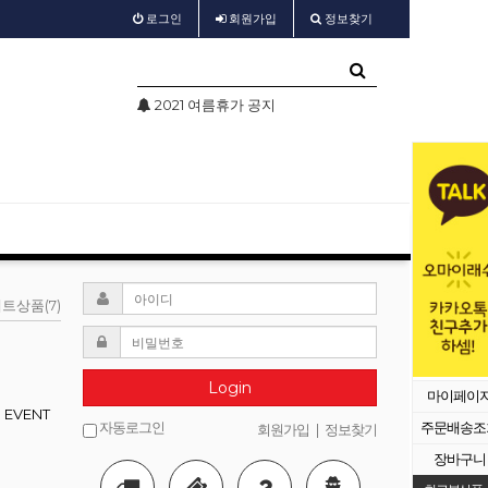
로그인
회원
가입
정보찾기
2021 여름휴가 공지
test
트상품(7)
Login
마이페이
EVENT
자동로그인
주문배송조
회원가입
|
정보찾기
장바구니
등록된 배너가 없습니다.