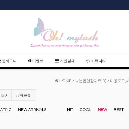
샵회원 할인
장바구니
이벤트
개인결제
커뮤니티
HOME >
속눈썹연장재료(0)
>
미용도구,세
T20
상위분류
RATING
NEW ARRIVALS
HIT
COOL
NEW
BEST