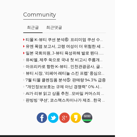
Community
최근글
최근댓글
티몰 K-뷰티 쿠션 분석⑥: 프리미엄 쿠션 수요 확대
유엔 폭염 보고서, 고령 여성이 더 위험한 세 가지 이유
일본 국회의원, J-뷰티 육성위해 발로 뛴다...화장품협회 방문
유씨엘, 제주 쑥으로 국내 첫 비고시 주름개선 기능성 획득
아프리카로 향한 K-뷰티…인천관광공사, 글로벌사우스 공략 강화
뷰티 시장, '리페어·레티놀·스킨 프렙' 중심으로 전개
7월 티몰 클렌징폼 분석⑤: 판매량 94.3% 급증
"개인정보보호는 규제 아닌 경쟁력" 0% 시장을 100% 필수재로 만든 여성
AI가 리뷰 읽고 상품 추천…모바일 커머스의 진화
판빙빙 '쿠션', 코스맥스차이나가 제조…한국 ODM 경쟁력 재조명