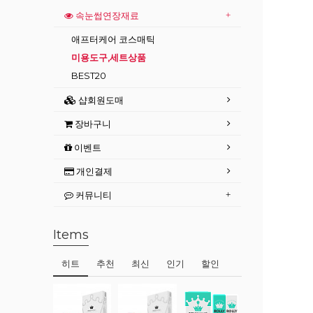
속눈썹연장재료
애프터케어 코스매틱
미용도구,세트상품
BEST20
샵회원도매
장바구니
이벤트
개인결제
커뮤니티
Items
히트
추천
최신
인기
할인