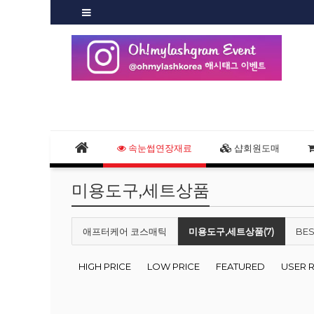
속눈썹연장재료
샵회원도매
미용도구,세트상품
애프터케어 코스매틱
미용도구,세트상품(7)
BES
HIGH PRICE
LOW PRICE
FEATURED
USER 