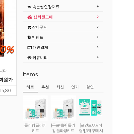
속눈썹연장재료
샵회원도매
장바구니
이벤트
50%
개인결제
커뮤니티
니다.
Items
회원가
히트
추천
최신
인기
할인
14,801
롤리킹 플라잉
[무료배송] 롤리
[포인트 8% 적
키트
킹 플라잉키트
립!!][5개 구매 시