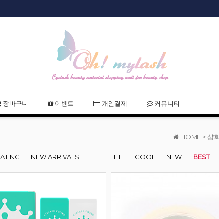
샵회원 할인
장바구니
이벤트
개인결제
커뮤니티
HOME >
샵회
RATING
NEW ARRIVALS
HIT
COOL
NEW
BEST