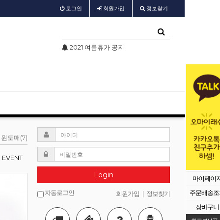
로그인
회원
가입
정보찾기
2021 여름휴가 공지
test
샵
원도매(7)
EVENT
Login
마이페이
자동로그인
주문배송조
회원가입
|
정보찾기
장바구니
등록된 배너가 없습니다.