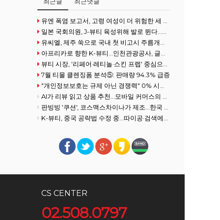
최근글
최근댓글
유엔 폭염 보고서, 고령 여성이 더 위험한 세 가지 이유
일본 국회의원, J-뷰티 육성위해 발로 뛴다...화장품협회 방문
유씨엘, 제주 쑥으로 국내 첫 비고시 주름개선 기능성 획득
아프리카로 향한 K-뷰티…인천관광공사, 글로벌사우스 공략 강화
뷰티 시장, '리페어·레티놀·스킨 프렙' 중심으로 전개
7월 티몰 클렌징폼 분석⑤: 판매량 94.3% 급증
"개인정보보호는 규제 아닌 경쟁력" 0% 시장을 100% 필수재로 만든 여성
AI가 리뷰 읽고 상품 추천…모바일 커머스의 진화
판빙빙 '쿠션', 코스맥스차이나가 제조…한국 ODM 경쟁력 재조명
K-뷰티, 중국 공략법 수정 중...따이공·검색에서 콘텐츠로
CS CENTER
02.508.0797