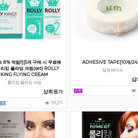
 8% 적립!!][5개 구매 시 무료배
ADHESIVE TAPE[10개/24
롤리킹 플라잉 크림(set) ROLLY
접착 테이프
KING FLYING CREAM
샵
롤리킹 플라잉 크림
샵회원가
19,211