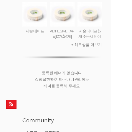
무료배송] 롤리
킹 플라잉 크림
(set) ROLLY KI
NG FLYING CR
EAM
시술 테이프
ADHESIVE TAP
시술 테이프 (5
E[10개/24개]
개 주문시 테이
프디스펜서 무
+ 히트상품 더보기
료)
등록된 배너가 없습니다.
쇼핑몰현황/기타 > 배너관리에서
배너를 등록해 주세요.
Community