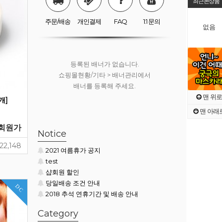
최근본상품
쇼핑몰현황/기타 > 배너관리에서
배너를 등록해 주세요.
주문/배송
개인결제
FAQ
1:1 문의
없음
등록된 배너가 없습니다.
쇼핑몰현황/기타 > 배너관리에서
배너를 등록해 주세요.
맨 위로
개]
맨 아래
회원가
등록된 배너가 없습니다.
Notice
쇼핑몰현황/기타 > 배너관리에서
22,148
2021 여름휴가 공지
배너를 등록해 주세요.
test
샵회원 할인
당일배송 조건 안내
DC
2018 추석 연휴기간 및 배송 안내
Category