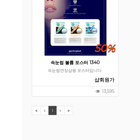
50%
속눈썹 볼륨 포스터 1340
속눈썹연장샵용 포스터입니다.
샵회원가
13,595
1