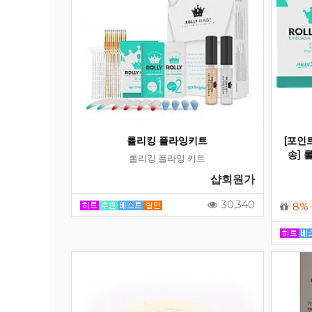
롤리킹 플라잉키트
[포인트
송] 
롤리킹 플라잉 키트
샵회원가
30,340
8%